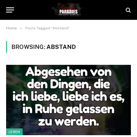
»
Home
Posts Tagged "Abstand"
BROWSING:
ABSTAND
LEBEN