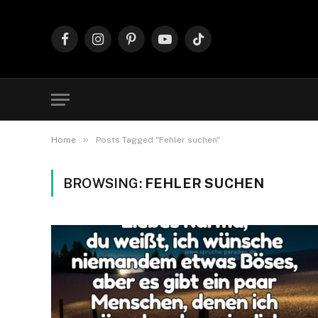
Facebook
Instagram
Pinterest
YouTube
TikTok
»
Home
Posts Tagged "Fehler suchen"
BROWSING:
FEHLER SUCHEN