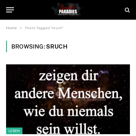
»
Home
Posts Tagged "sruch"
BROWSING:
SRUCH
LEBEN