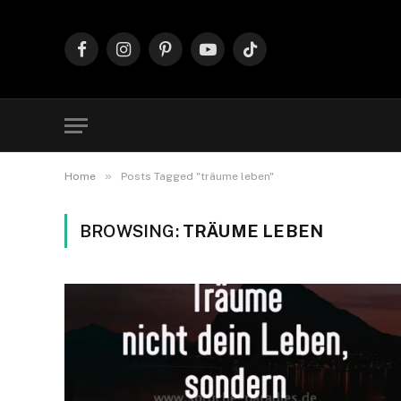
Facebook
Instagram
Pinterest
YouTube
TikTok
»
Home
Posts Tagged "träume leben"
BROWSING:
TRÄUME LEBEN