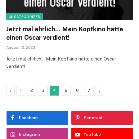
UNCATEGORIZED
Jetzt mal ehrlich… Mein Kopfkino hätte
einen Oscar verdient!
August 13, 2023
Jetzt mal ehrlich… Mein Kopfkino hätte einen Oscar
verdient!
Previous
Next
1
2
3
4
5
6
7
Facebook
Pinterest
Instagram
YouTube