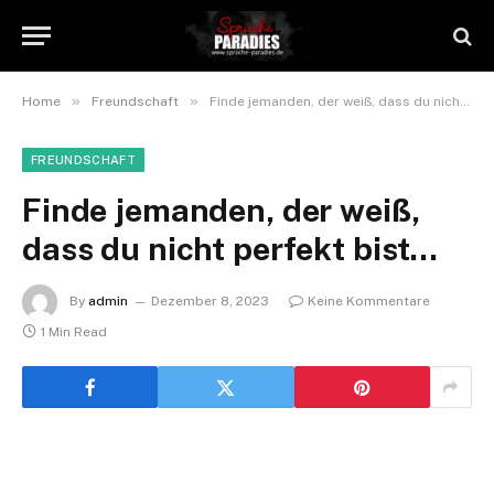
»
»
Home
Freundschaft
Finde jemanden, der weiß, dass du nicht perfekt bist…
FREUNDSCHAFT
Finde jemanden, der weiß,
dass du nicht perfekt bist…
By
admin
Dezember 8, 2023
Keine Kommentare
1 Min Read