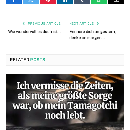
Facebook
Twitter
Pinterest
LinkedIn
Tumblr
WhatsApp
Email
PREVIOUS ARTICLE
NEXT ARTICLE
Wie wundervoll es doch ist…
Erinnere dich an gestern,
denke an morgen…
RELATED
POSTS