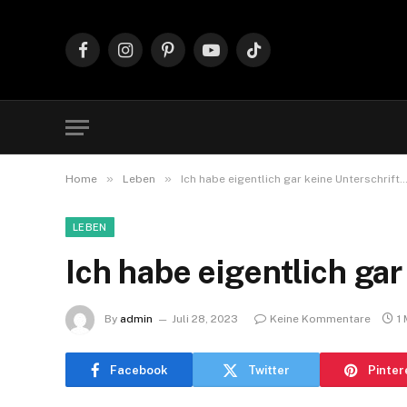
Facebook
Instagram
Pinterest
YouTube
TikTok
»
»
Home
Leben
Ich habe eigentlich gar keine Unterschrift
LEBEN
Ich habe eigentlich ga
By
admin
Juli 28, 2023
Keine Kommentare
1
Facebook
Twitter
Pinter