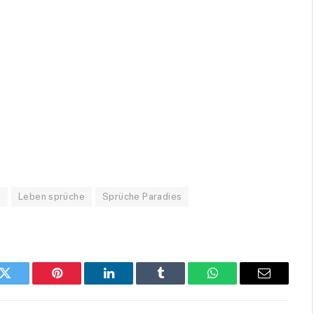
n
Leben sprüche
Sprüche Paradies
k
Twitter
Pinterest
LinkedIn
Tumblr
WhatsApp
Email