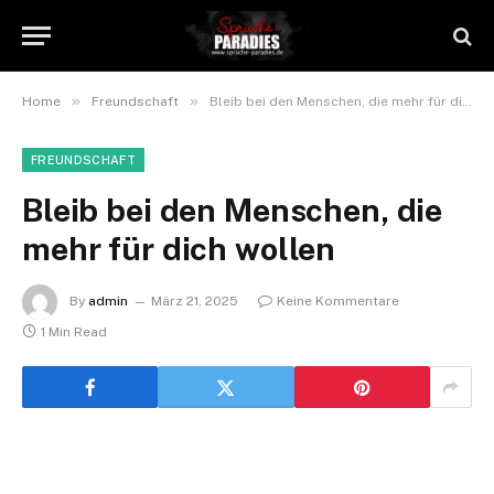
»
»
Home
Freundschaft
Bleib bei den Menschen, die mehr für dich wollen
FREUNDSCHAFT
Bleib bei den Menschen, die
mehr für dich wollen
By
admin
März 21, 2025
Keine Kommentare
1 Min Read