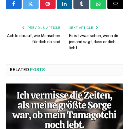
Facebook
Twitter
Pinterest
LinkedIn
Tumblr
WhatsApp
Email
PREVIOUS ARTICLE
NEXT ARTICLE
Achte darauf, wie Menschen
Es ist zwar schön, wenn dir
für dich da sind
jemand sagt, dass er dich
liebt
RELATED
POSTS