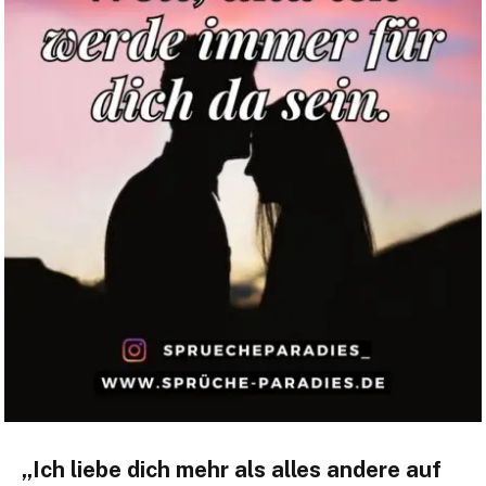
„Ich liebe dich mehr als alles andere auf