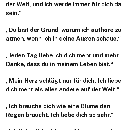
der Welt, und ich werde immer für dich da
sein.“
„Du bist der Grund, warum ich aufhöre zu
atmen, wenn ich in deine Augen schaue.“
„Jeden Tag liebe ich dich mehr und mehr.
Danke, dass du in meinem Leben bist.“
„Mein Herz schlägt nur für dich. Ich liebe
dich mehr als alles andere auf der Welt.“
„Ich brauche dich wie eine Blume den
Regen braucht. Ich liebe dich so sehr.“