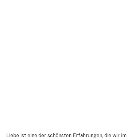
Liebe ist eine der schönsten Erfahrungen, die wir im