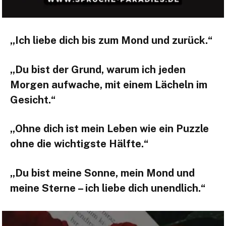
„Ich liebe dich bis zum Mond und zurück.“
„Du bist der Grund, warum ich jeden
Morgen aufwache, mit einem Lächeln im
Gesicht.“
„Ohne dich ist mein Leben wie ein Puzzle
ohne die wichtigste Hälfte.“
„Du bist meine Sonne, mein Mond und
meine Sterne – ich liebe dich unendlich.“