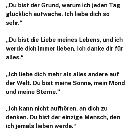
„Du bist der Grund, warum ich jeden Tag
glücklich aufwache. Ich liebe dich so
sehr.“
„Du bist die Liebe meines Lebens, und ich
werde dich immer lieben. Ich danke dir für
alles.“
„Ich liebe dich mehr als alles andere auf
der Welt. Du bist meine Sonne, mein Mond
und meine Sterne.“
„Ich kann nicht aufhören, an dich zu
denken. Du bist der einzige Mensch, den
ich jemals lieben werde.“