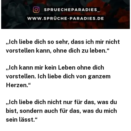
„Ich liebe dich so sehr, dass ich mir nicht
vorstellen kann, ohne dich zu leben.“
„Ich kann mir kein Leben ohne dich
vorstellen. Ich liebe dich von ganzem
Herzen.“
„Ich liebe dich nicht nur für das, was du
bist, sondern auch für das, was du mich
sein lässt.“