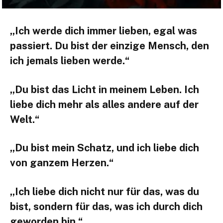
„Ich werde dich immer lieben, egal was
passiert. Du bist der einzige Mensch, den
ich jemals lieben werde.“
„Du bist das Licht in meinem Leben. Ich
liebe dich mehr als alles andere auf der
Welt.“
„Du bist mein Schatz, und ich liebe dich
von ganzem Herzen.“
„Ich liebe dich nicht nur für das, was du
bist, sondern für das, was ich durch dich
geworden bin.“