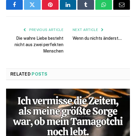
Facebook
Twitter
Pinterest
LinkedIn
Tumblr
WhatsApp
Email
PREVIOUS ARTICLE
NEXT ARTICLE
Die wahre Liebe besteht
Wenn du nichts änderst…
nicht aus zwei perfekten
Menschen
RELATED
POSTS