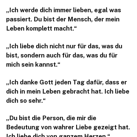
„Ich werde dich immer lieben, egal was
passiert. Du bist der Mensch, der mein
Leben komplett macht.“
„Ich liebe dich nicht nur für das, was du
bist, sondern auch für das, was du für
mich sein kannst.“
„Ich danke Gott jeden Tag dafür, dass er
dich in mein Leben gebracht hat. Ich liebe
dich so sehr.“
„Du bist die Person, die mir die
Bedeutung von wahrer Liebe gezeigt hat.
Ich liebe dich von ganzem Herzen.“