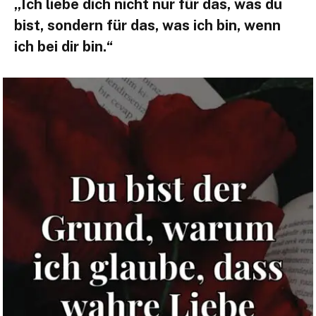
„Ich liebe dich nicht nur für das, was du
bist, sondern für das, was ich bin, wenn
ich bei dir bin.“