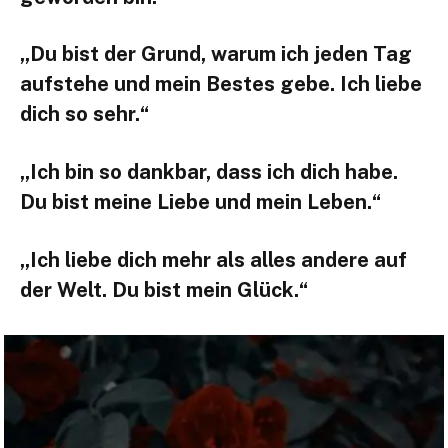
„Du bist der Grund, warum ich jeden Tag
aufstehe und mein Bestes gebe. Ich liebe
dich so sehr.“
„Ich bin so dankbar, dass ich dich habe.
Du bist meine Liebe und mein Leben.“
„Ich liebe dich mehr als alles andere auf
der Welt. Du bist mein Glück.“