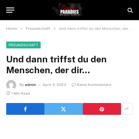
»
»
Home
Freundschaft
Und dann triffst du den Menschen, der dir…
FREUNDSCHAFT
Und dann triffst du den
Menschen, der dir…
By
admin
April 9, 2023
Keine Kommentare
1 Min Read