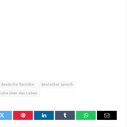
deutsche Sprüche
deutscher spruch
üche über das Leben
k
Twitter
Pinterest
LinkedIn
Tumblr
WhatsApp
Email