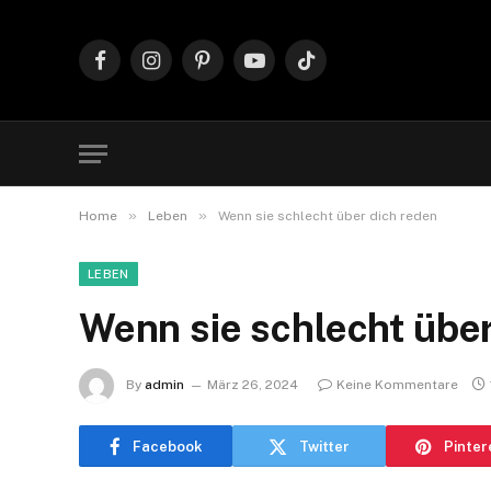
Facebook
Instagram
Pinterest
YouTube
TikTok
»
»
Home
Leben
Wenn sie schlecht über dich reden
LEBEN
Wenn sie schlecht über
By
admin
März 26, 2024
Keine Kommentare
Facebook
Twitter
Pinter