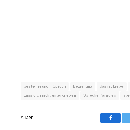
beste Freundin Spruch
Beziehung
das ist Liebe
Lass dich nicht unterkriegen
Sprüche Paradies
spr
SHARE.
Faceboo