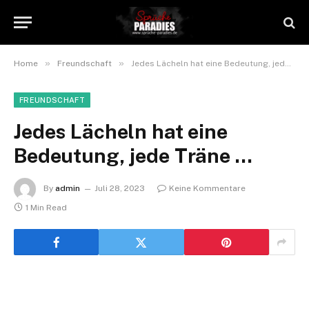
»
»
Home
Freundschaft
Jedes Lächeln hat eine Bedeutung, jede Träne …
FREUNDSCHAFT
Jedes Lächeln hat eine
Bedeutung, jede Träne …
By
admin
Juli 28, 2023
Keine Kommentare
1 Min Read