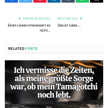
Facebook
Twitter
Pinterest
LinkedIn
Tumblr
WhatsApp
Email
PREVIOUS ARTICLE
NEXT ARTICLE
Einen Löwen interessiert es
Das ist Liebe …
nicht…
RELATED
POSTS